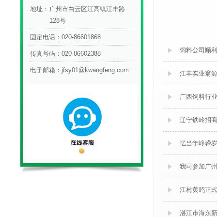
地址：
广州市白云区江高镇江丰路
128号
固定电话：
020-86601868
饲料公司顺
传真号码：
020-86602388
电子邮箱：
jfsy01@kwangfeng.com
江丰实业翁
广西饲料行
辽宁铁岭招
忆当年峥嵘岁
我司参加广州
江村黄鸡正式
湛江市海东