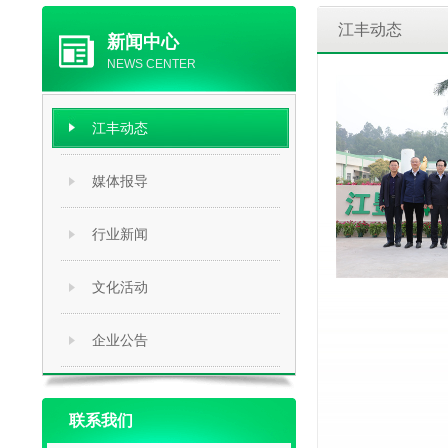
江丰动态
新闻中心
NEWS CENTER
低聚肽海参松茸饮隆重举行新品上市发布
江丰动态
-05-14
发布：江丰官网
媒体报导
江丰实业股份有限公司召开新品发布会，正式发布旗下
太滋®黄鸡低聚肽海参松茸饮”（简称“黄鸡肽”）。这是江
行业新闻
推动高质量发展和新质生产力的大背景下，秉...
文化活动
企业公告
联系我们