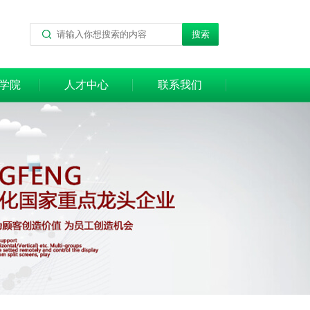
学院
人才中心
联系我们