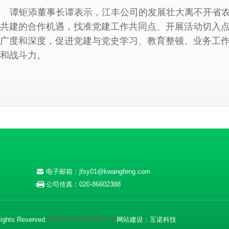
谭钜添董事长谭表示，江丰公司的发展壮大离不开省
共建的合作机遇，找准党建工作共同点、开展活动切入
广度和深度，促进党建与党史学习、教育整顿、业务工
和战斗力。
电子邮箱：jfsy01@kwangfeng.com
公司传真：020-86602388
ghts Reserved.
粤ICP备17001925号-1
网站建设
：
互诺科技