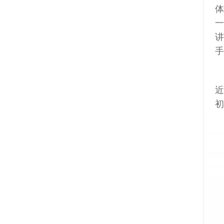
体
一
讲
手
近
初