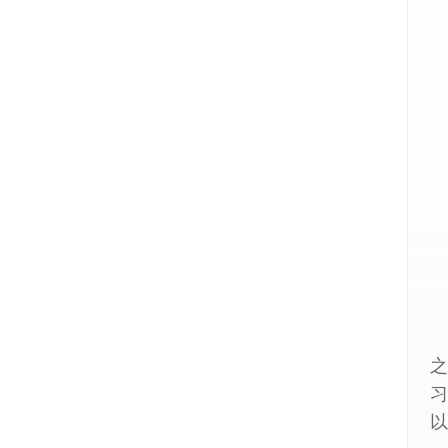
之
习
以